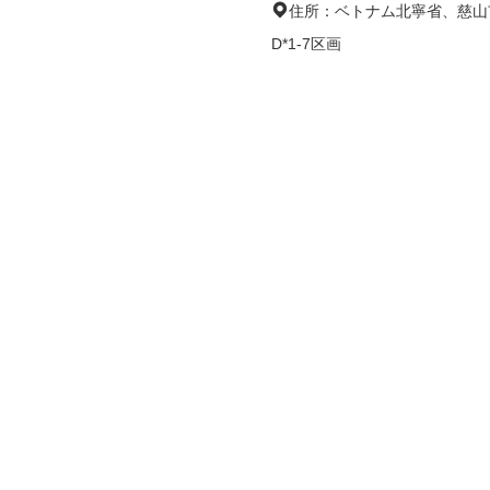
住所：ベトナム北寧省、慈山市
D*1-7区画