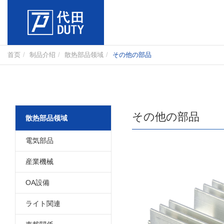
首页
制品介绍
散热部品领域
その他の部品
その他の部品
散热部品领域
電気部品
産業機械
OA設備
ライト関連